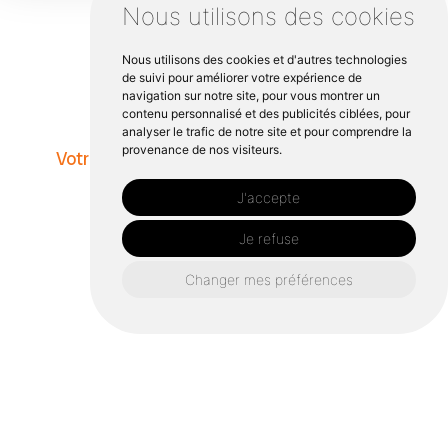
Nous utilisons des cookies
Nous utilisons des cookies et d'autres technologies
de suivi pour améliorer votre expérience de
navigation sur notre site, pour vous montrer un
contenu personnalisé et des publicités ciblées, pour
analyser le trafic de notre site et pour comprendre la
provenance de nos visiteurs.
Votre partenaire pour embellir et renforcer
votre habitat
J'accepte
Je refuse
Changer mes préférences
Savoir-faire artisanal et techniques modernes
à votre service